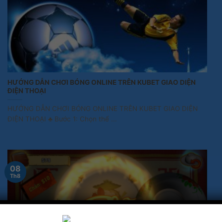
HƯỚNG DẪN CHƠI BÓNG ONLINE TRÊN KUBET GIAO DIỆN
ĐIỆN THOẠI
HƯỚNG DẪN CHƠI BÓNG ONLINE TRÊN KUBET GIAO DIỆN
ĐIỆN THOẠI ♣ Bước 1: Chọn thể ...
08
Th8